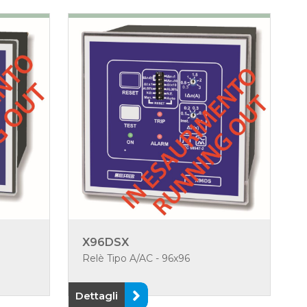
X96DSX
Relè Tipo A/AC - 96x96
Dettagli