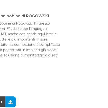
T con bobine di ROGOWSKI
bobine di Rogowski, l’ingresso
rni. E’ adatto per l’impiego in
 / MT, anche con carichi squilibrati e
utte le più importanti misure,
bite. La connessione è semplificata
 per retrofit in impianti già avviati
a soluzione di monitoraggio di reti
U