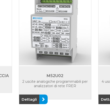
CCIA
M52U02
2 uscite analogiche programmabili per
4 us
analizzatori di rete FRER
Dettagli
Dett