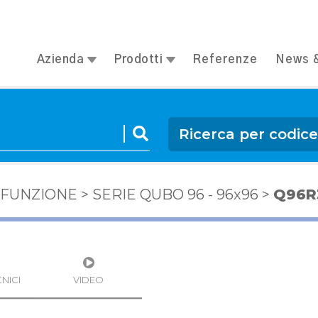
Azienda
Prodotti
Referenze
News &
Ricerca per codic
IFUNZIONE
>
SERIE QUBO 96 - 96x96
>
Q96R
NICI
VIDEO