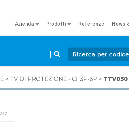
Azienda
Prodotti
Referenze
News &
Ricerca per codic
NE
>
TV DI PROTEZIONE - Cl. 3P-6P
>
TTV050
NICI