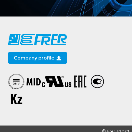
Company profile
© Frer srl tutti