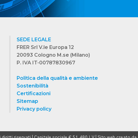
SEDE LEGALE
FRER Srl V.le Europa 12
20093 Cologno M.se (Milano)
P. IVA IT-00787830967
Politica della qualità e ambiente
Sostenibilità
Certificazioni
Sitemap
Privacy policy
 i diritti riservati | Capitale sociale € 51.480 I.V | Sito web creato da