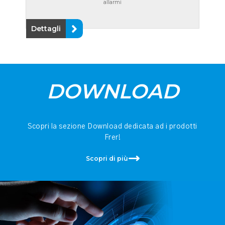
allarmi
Dettagli
DOWNLOAD
Scopri la sezione Download dedicata ad i prodotti
Frer!
Scopri di più