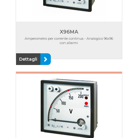
X96MA
Amperometro per corrente continua - Analogico 96x96
con allarmi
Dettagli