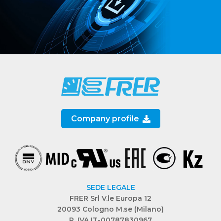
Company profile
SEDE LEGALE
FRER Srl V.le Europa 12
20093 Cologno M.se (Milano)
P. IVA IT-00787830967